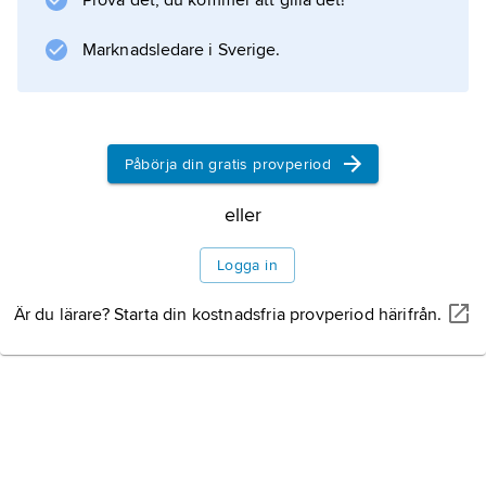
Prova det, du kommer att gilla det!
Marknadsledare i Sverige.
Påbörja din gratis provperiod
eller
Logga in
Är du lärare? Starta din kostnadsfria provperiod härifrån.