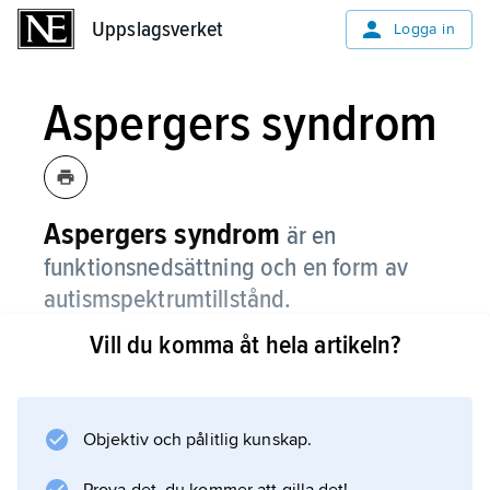
Uppslagsverket
Uppslagsverket
Logga in
Aspergers syndrom
Aspergers syndrom
är en
funktionsnedsättning och en form av
autismspektrumtillstånd.
Vill du komma åt hela artikeln?
En person med Aspergers syndrom har ofta
svårt för att prata med andra människor och
svårt att förstå hur andra tänker och känner.
Objektiv och pålitlig kunskap.