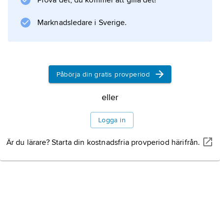
Prova det, du kommer att gilla det!
Information om artikeln
Marknadsledare i Sverige.
Påbörja din gratis provperiod
eller
Logga in
Är du lärare? Starta din kostnadsfria provperiod härifrån.