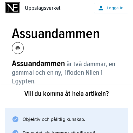
Uppslagsverket
Uppslagsverket
Logga in
Assuandammen
Assuandammen
är två dammar, en
gammal och en ny, i floden Nilen i
Egypten.
Vill du komma åt hela artikeln?
När man talar om Assuandammen menar man
oftast den nya dammen som stod färdig 1971.
Den dämmer upp, det vill säga stänger delvis
av, Nilen så att det bildas en konstgjord sjö.
Objektiv och pålitlig kunskap.
Den sjön heter Nassersjön. Vattnet från sjön