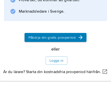
Prova det, du kommer att gilla det!
används för att bevattna åkrarna, och sjön fylls
på när det
Marknadsledare i Sverige.
Information om artikeln
Påbörja din gratis provperiod
eller
Logga in
Är du lärare? Starta din kostnadsfria provperiod härifrån.