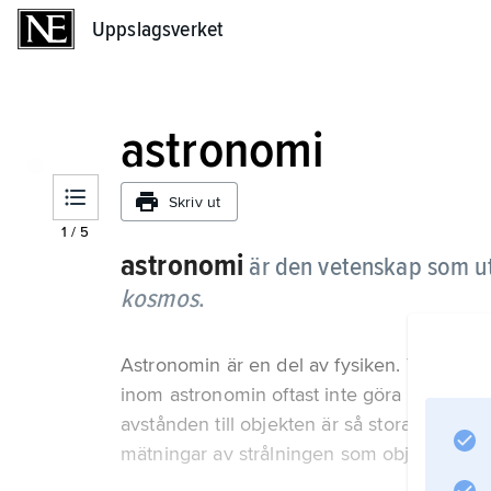
Uppslagsverket
Uppslagsverket
astronomi
Skriv ut
1
/
5
astronomi
är den vetenskap som ut
kosmos
.
Astronomin är en del av fysiken. Till skil
inom astronomin oftast inte göra experimen
avstånden till objekten är så stora måste man
mätningar av strålningen som objekten sän