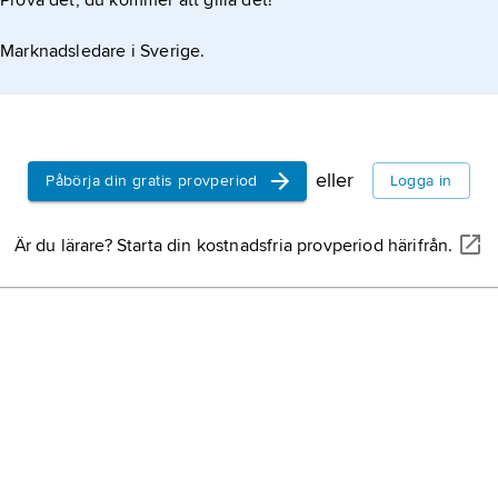
Prova det, du kommer att gilla det!
k och astrobiologi
Marknadsledare i Sverige.
eller
Påbörja din gratis provperiod
Logga in
Är du lärare? Starta din kostnadsfria provperiod härifrån.