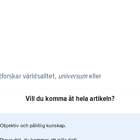
forskar världsalltet,
universum
eller
Vill du komma åt hela artikeln?
lnad från de andra delarna inom fysiken kan man
t och undersökningar i laboratoriet. Eftersom
 i stället förlita sig på observationer, det vill säga
Objektiv och pålitlig kunskap.
der ut. De