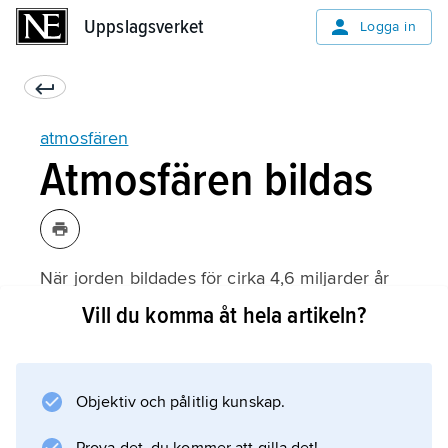
Uppslagsverket
Uppslagsverket
Logga in
atmosfären
Atmosfären bildas
När jorden bildades för cirka 4,6 miljarder år
sedan fanns det ingen atmosfär. Vattenånga,
Vill du komma åt hela artikeln?
koldioxid, metan, ammoniak och andra gaser
från jordens inre tog sig långsamt upp till
jordytan, men där slogs de sönder av solens
Objektiv och pålitlig kunskap.
strålar. Då bildades det bland annat kvävgas,
som blev början till jordens atmosfär. I början