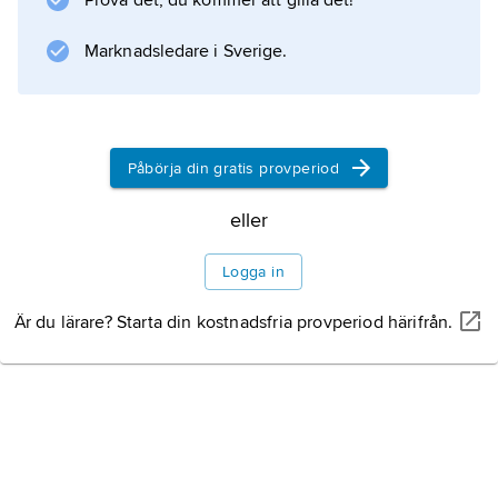
Prova det, du kommer att gilla det!
Marknadsledare i Sverige.
Information om artikeln
Påbörja din gratis provperiod
eller
Logga in
Är du lärare? Starta din kostnadsfria provperiod härifrån.