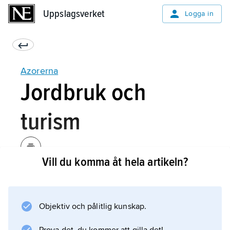
Uppslagsverket
Uppslagsverket
Logga in
Azorerna
Jordbruk och
turism
Vill du komma åt hela artikeln?
Många arbetar med jordbruk och odlar
citrusfrukter, bananer och ananas eller sysslar
med fiske. Turismen sysselsätter också många
Objektiv och pålitlig kunskap.
människor.