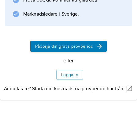
Prova det, du kommer att gilla det!
Marknadsledare i Sverige.
Information om artikeln
Påbörja din gratis provperiod
eller
Logga in
Är du lärare? Starta din kostnadsfria provperiod härifrån.