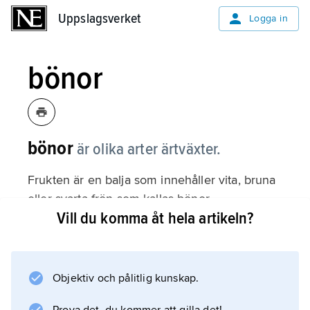
Uppslagsverket
Uppslagsverket
Logga in
bönor
bönor
är olika arter ärtväxter.
Frukten är en balja som innehåller vita, bruna
eller svarta frön som kallas bönor.
Vill du komma åt hela artikeln?
Trädgårdsböna är en art med många olika
sorter. De brukar delas upp i störbönor, som
klättrar uppåt när de växer, och krypbönor,
som växer nära marken.
Objektiv och pålitlig kunskap.