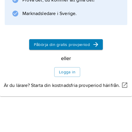
Prova det, du kommer att gilla det!
Marknadsledare i Sverige.
Information om artikeln
Påbörja din gratis provperiod
eller
Logga in
Är du lärare? Starta din kostnadsfria provperiod härifrån.