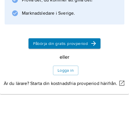
Prova det, du kommer att gilla det!
Marknadsledare i Sverige.
Information om artikeln
Påbörja din gratis provperiod
eller
Logga in
Är du lärare? Starta din kostnadsfria provperiod härifrån.