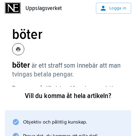
Uppslagsverket
Uppslagsverket
Logga in
böter
böter
är ett straff som innebär att man
tvingas betala pengar.
Pengarna går till staten. Vissa typer av böter
Vill du komma åt hela artikeln?
är samma för alla, till exempel om man kör lite
för fort med sin bil. Då skriver ofta en
polis
ut böterna med en gång. Allvarligare brott
Objektiv och pålitlig kunskap.
hanteras av domstolar.