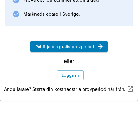
Prova det, du kommer att gilla det!
Marknadsledare i Sverige.
Påbörja din gratis provperiod
eller
Logga in
Är du lärare? Starta din kostnadsfria provperiod härifrån.