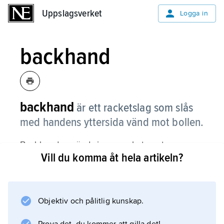
Uppslagsverket
Uppslagsverket
Logga in
backhand
backhand
är ett racketslag som slås
med handens yttersida vänd mot bollen.
Backhand används inom racketsporter som
Vill du komma åt hela artikeln?
tennis, bordtennis, badminton och squash.
Objektiv och pålitlig kunskap.
Information om artikeln