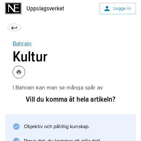
Uppslagsverket
Uppslagsverket
Logga in
Bahrain
Kultur
I Bahrain kan man se många spår av
människor från bronsåldern. Forskarna har
Vill du komma åt hela artikeln?
hittat rester av städer och dessutom
tiotusentals gravhögar, bland annat staden Qal
at al-Bahrain där det bodde människor från
Objektiv och pålitlig kunskap.
2000-talet före Kristus till 1500-talet efter
Kristus.