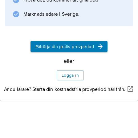
Prova det, du kommer att gilla det!
Marknadsledare i Sverige.
Information om artikeln
Påbörja din gratis provperiod
eller
Logga in
Är du lärare? Starta din kostnadsfria provperiod härifrån.