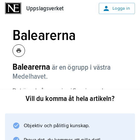
Uppslagsverket
Uppslagsverket
Logga in
Balearerna
Balearerna
är en ögrupp i västra
Medelhavet.
Det är också en region i Spanien, och
Vill du komma åt hela artikeln?
huvudstaden heter Palma de Mallorca. Öarna
ligger mellan 8 och 30 mil från den spanska
östkusten. De östliga Balearernas största öar
heter Mallorca och Menorca. Till de västliga
Objektiv och pålitlig kunskap.
Balearerna hör bland annat ön Ibiza. På ön