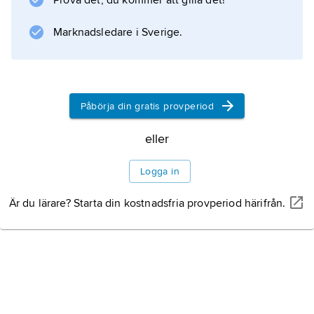
Prova det, du kommer att gilla det!
talar man katalanska och spanska.
Marknadsledare i Sverige.
Information om artikeln
Påbörja din gratis provperiod
eller
Logga in
Är du lärare? Starta din kostnadsfria provperiod härifrån.