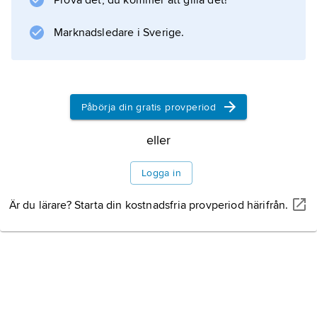
Prova det, du kommer att gilla det!
också ge uttryck för en stämning eller helt
enkelt vara vackra rörelser i takt
Marknadsledare i Sverige.
Information om artikeln
Påbörja din gratis provperiod
eller
Logga in
Är du lärare? Starta din kostnadsfria provperiod härifrån.