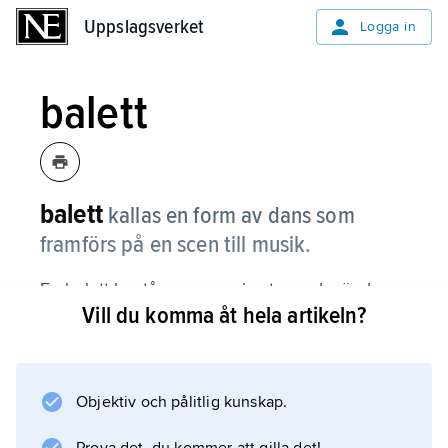
Uppslagsverket
Uppslagsverket
Logga in
balett
balett
kallas en form av dans som
framförs på en scen till musik.
En balett består av en serie steg och rörelser
Vill du komma åt hela artikeln?
som skapats av en
koreograf
. Koreografen ”skriver” baletten på samma sätt
som en teaterförfattare skriver en pjäs. En
Objektiv och pålitlig kunskap.
balett kan berätta en historia, men den kan