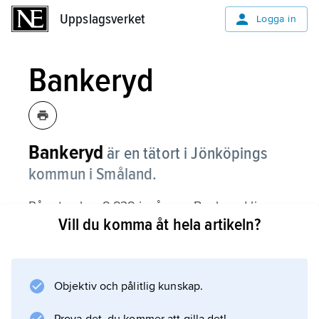
Uppslagsverket
Uppslagsverket
Logga in
Bankeryd
Bankeryd
är en tätort i Jönköpings
kommun i Småland.
På orten bor 8 838 invånare. Bankeryd ligger
Vill du komma åt hela artikeln?
vid Vätterns västra strand och är en utpräglad
småindustriort.
Objektiv och pålitlig kunskap.
Information om artikeln