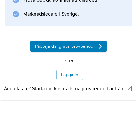
Prova det, du kommer att gilla det!
Marknadsledare i Sverige.
Påbörja din gratis provperiod
eller
Logga in
Är du lärare? Starta din kostnadsfria provperiod härifrån.