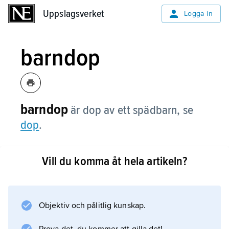
Uppslagsverket
Uppslagsverket
Logga in
barndop
barndop
är dop av ett spädbarn, se
dop
.
Vill du komma åt hela artikeln?
Information om artikeln
Objektiv och pålitlig kunskap.