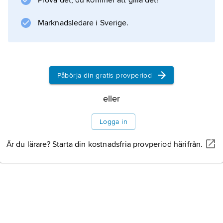
Prova det, du kommer att gilla det!
Marknadsledare i Sverige.
Påbörja din gratis provperiod
eller
Logga in
Är du lärare? Starta din kostnadsfria provperiod härifrån.