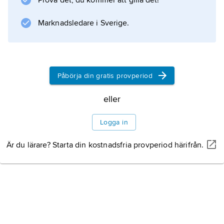
Prova det, du kommer att gilla det!
Marknadsledare i Sverige.
Påbörja din gratis provperiod
eller
Logga in
Är du lärare? Starta din kostnadsfria provperiod härifrån.