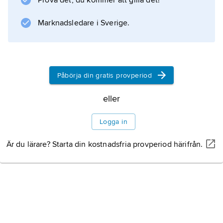
Prova det, du kommer att gilla det!
stadsmur
Marknadsledare i Sverige.
Information om artikeln
Påbörja din gratis provperiod
eller
Logga in
Är du lärare? Starta din kostnadsfria provperiod härifrån.