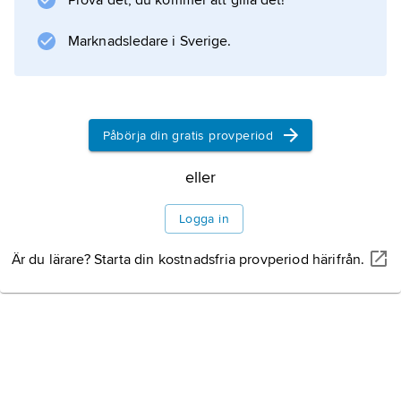
Prova det, du kommer att gilla det!
Information om artikeln
Marknadsledare i Sverige.
Påbörja din gratis provperiod
eller
Logga in
Är du lärare? Starta din kostnadsfria provperiod härifrån.