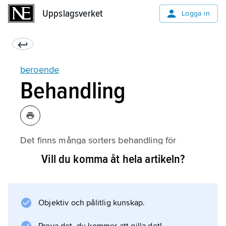
Uppslagsverket
Uppslagsverket
Logga in
beroende
Behandling
Det finns många sorters behandling för
beroende. En typ av behandling sker enligt
Vill du komma åt hela artikeln?
tolvstegsprogrammet. En annan är kognitiv
beteendeterapi, som går ut på att man ska
ändra tankar, känslor och beteende. Det finns
Objektiv och pålitlig kunskap.
många föreningar där personer som är
beroende hjälper varandra.