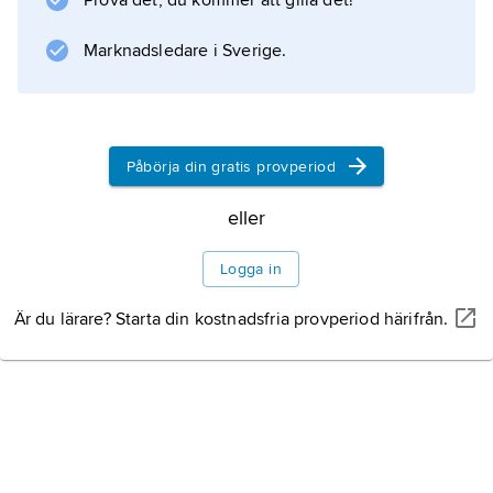
Prova det, du kommer att gilla det!
Marknadsledare i Sverige.
Information om artikeln
Påbörja din gratis provperiod
eller
Logga in
Är du lärare? Starta din kostnadsfria provperiod härifrån.