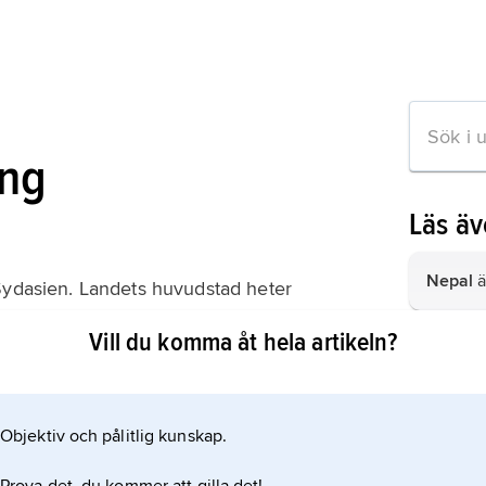
ing
Läs ä
Nepal
ä
 Sydasien. Landets huvudstad heter
Vill du komma åt hela artikeln?
Malays
Jordan
Objektiv och pålitlig kunskap.
Ghana
ä
ion om artikeln