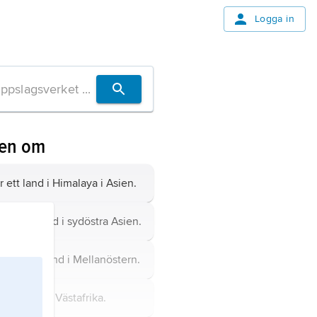
Logga in
ven om
r ett land i Himalaya i Asien.
ia
är ett land i sydöstra Asien.
ien
är ett land i Mellanöstern.
r ett land i Västafrika.