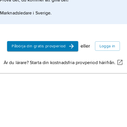
Prova det, du kommer att gilla det!
Thailan
Marknadsledare i Sverige.
Lesoth
Bahrai
eller
Påbörja din gratis provperiod
Logga in
Tonga
ä
Är du lärare? Starta din kostnadsfria provperiod härifrån.
tibetan
buddhi