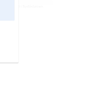
d
är ett land i Sydöstasien.
o
är ett land i södra Afrika.
n
är ett land i Mellanöstern.
r ett land i södra Stilla havet.
sk buddhism
är en form av
sm.