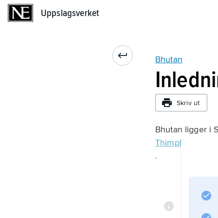
Uppslagsverket
Uppslagsverket
Bhutan
Inledn
Skriv ut
Bhutan ligger i
Thimphu
.
Informat