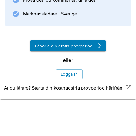
Prova det, du kommer att gilla det!
Marknadsledare i Sverige.
Påbörja din gratis provperiod
eller
Logga in
Är du lärare? Starta din kostnadsfria provperiod härifrån.