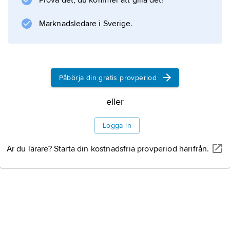
Prova det, du kommer att gilla det!
Marknadsledare i Sverige.
Information om artikeln
Påbörja din gratis provperiod
eller
Logga in
Är du lärare? Starta din kostnadsfria provperiod härifrån.