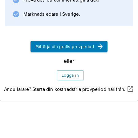
Prova det, du kommer att gilla det!
är bland annat tillgången på föda, djur och
växter som konkurrerar om födan och rovdjur.
Marknadsledare i Sverige.
Information om artikeln
Påbörja din gratis provperiod
eller
Logga in
Är du lärare? Starta din kostnadsfria provperiod härifrån.