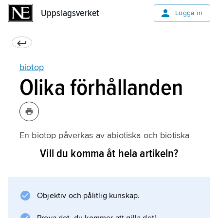
Uppslagsverket
Uppslagsverket
Logga in
biotop
Olika förhållanden
En biotop påverkas av abiotiska och biotiska
förhållanden.
Vill du komma åt hela artikeln?
Abiotiska förhållanden
är bland annat vindar, solljus, temperatur,
regn, grundvatten, mängden koldioxid,
Objektiv och pålitlig kunskap.
mineralämnen i marken med mera.
Biotiska förhållanden