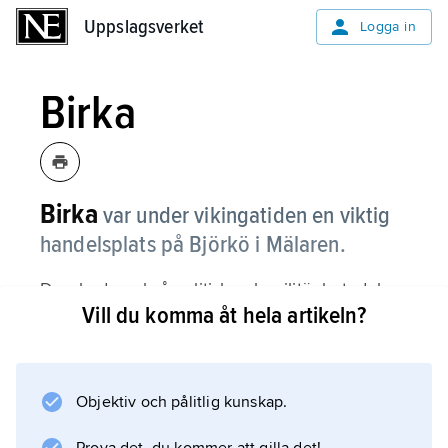
Uppslagsverket
Uppslagsverket
Logga in
Birka
Birka
var under vikingatiden en viktig
handelsplats på Björkö i Mälaren.
Den hade också politisk och militär betydelse.
Vill du komma åt hela artikeln?
Birka grundades cirka år 790 och
verksamheten upphörde omkring år 970.
Under vikingatiden fanns det bara ett fåtal
handelsplatser. Att anlägga en sådan var ett
Objektiv och pålitlig kunskap.
sätt för kungen att visa sin makt. Kungen själv