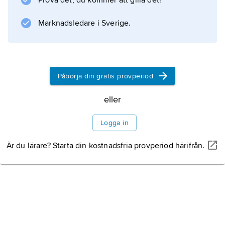
Prova det, du kommer att gilla det!
höll till på Hovgården på grannön Adelsö när
han
Marknadsledare i Sverige.
Information om artikeln
Påbörja din gratis provperiod
eller
Logga in
Är du lärare? Starta din kostnadsfria provperiod härifrån.