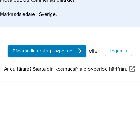
Prova det, du kommer att gilla det!
Marknadsledare i Sverige.
eller
Påbörja din gratis provperiod
Logga in
Är du lärare? Starta din kostnadsfria provperiod härifrån.