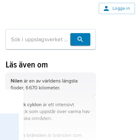
Logga in
Läs även om
Nilen
är en av världens längsta
floder, 6 670 kilometer.
tropisk cyklon
är ett intensivt
lågtryck som uppstår över varma hav
i tropiska områden.
fossila bränslen
är bränslen som