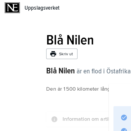
Uppslagsverket
Uppslagsverket
Blå Nilen
Skriv ut
Blå Nilen
är en flod i Östafrika
Den är 1 500 kilometer lång och des
Information om artikeln