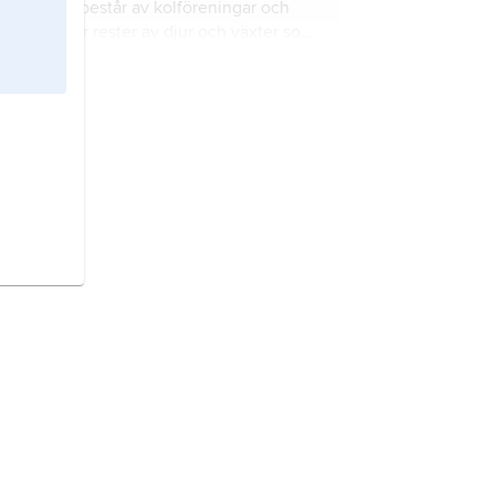
mest består av kolföreningar och
som är rester av djur och växter som
levde för länge sedan.
moln
består av vattendroppar och
ibland iskristaller som håller sig
svävande uppe i luften.