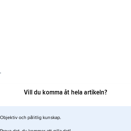
.
s källflöden kommer från Etiopiska höglandet.
Vill du komma åt hela artikeln?
Objektiv och pålitlig kunskap.