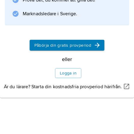
Prova det, du kommer att gilla det!
Klasen är en enkel blomställning där alla
blommor ser likadana ut. Korgen däremot är
Marknadsledare i Sverige.
en mycket högt utvecklad och avancerad
blomställning. Blommorna i korgen kan till
Påbörja din gratis provperiod
Information om artikeln
eller
Logga in
Är du lärare? Starta din kostnadsfria provperiod härifrån.