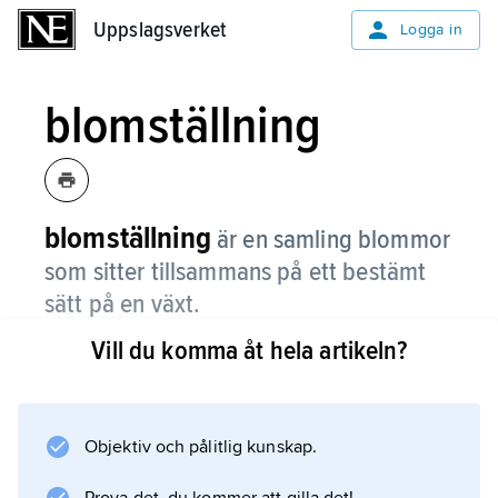
Uppslagsverket
Uppslagsverket
Logga in
blomställning
blomställning
är en samling blommor
som sitter tillsammans på ett bestämt
sätt på en växt.
Vill du komma åt hela artikeln?
Det finns både obegränsade och begränsade
blomställningar. En
obegränsad
blomställning har ingen blomma i toppen, till
Objektiv och pålitlig kunskap.
exempel klase, korg, flock, hänge eller ax.