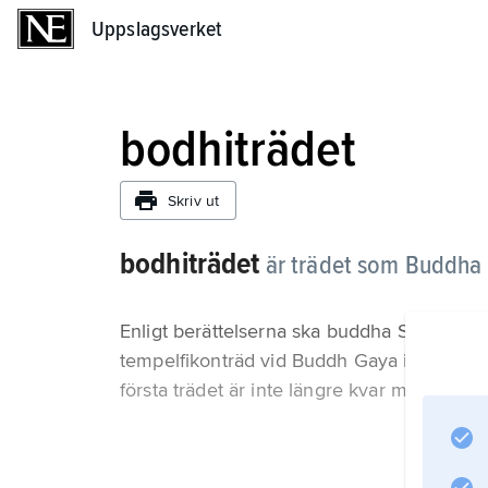
Uppslagsverket
Uppslagsverket
bodhiträdet
Skriv ut
bodhiträdet
är trädet som Buddha s
Enligt berättelserna ska buddha Shakyamun
tempelfikonträd vid Buddh Gaya i Indien. E
första trädet är inte längre kvar men man har