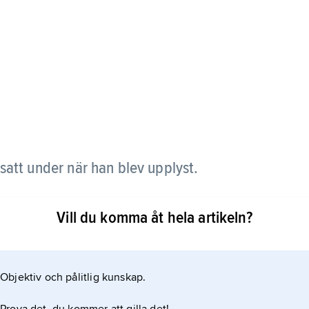
att under när han blev upplyst.
i ha blivit upplyst när han mediterade under ett
Vill du komma åt hela artikeln?
tt annat namn för tempelfikonträd är pipalträd. Det
 planterat sticklingar som blivit till nya träd.
Objektiv och pålitlig kunskap.