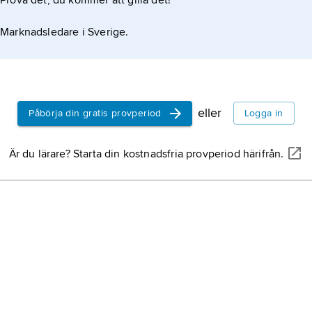
Prova det, du kommer att gilla det!
Marknadsledare i Sverige.
eller
Påbörja din gratis provperiod
Logga in
Är du lärare? Starta din kostnadsfria provperiod härifrån.