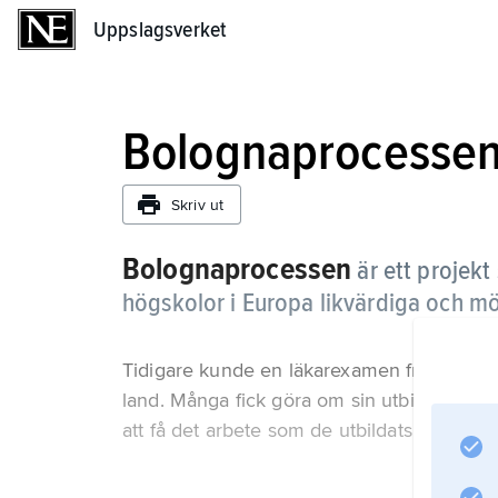
Uppslagsverket
Uppslagsverket
Bolognaprocesse
Skriv ut
Bolognaprocessen
är ett projekt
högskolor i Europa likvärdiga och möj
Tidigare kunde en läkarexamen från ett la
land. Många fick göra om sin utbildning när 
att få det arbete som de utbildats för.