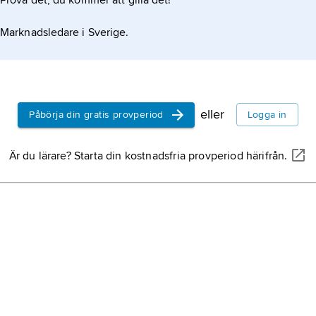
Prova det, du kommer att gilla det!
Marknadsledare i Sverige.
eller
Påbörja din gratis provperiod
Logga in
Är du lärare? Starta din kostnadsfria provperiod härifrån.