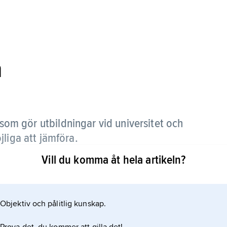
n
 som gör utbildningar vid universitet och
liga att jämföra.
Vill du komma åt hela artikeln?
nd inte jämföras med en läkarexamen från ett annat
de flyttade till ett nytt land, annars hade de svårt
Objektiv och pålitlig kunskap.