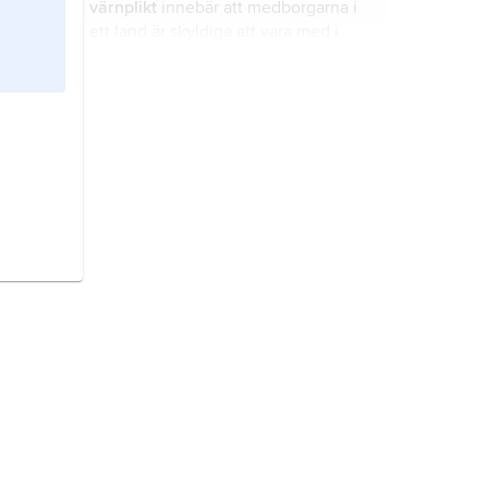
värnplikt
innebär att medborgarna i
ett land är skyldiga att vara med i
landets militära försvar och utbilda
sig för uppgifter inom försvaret.