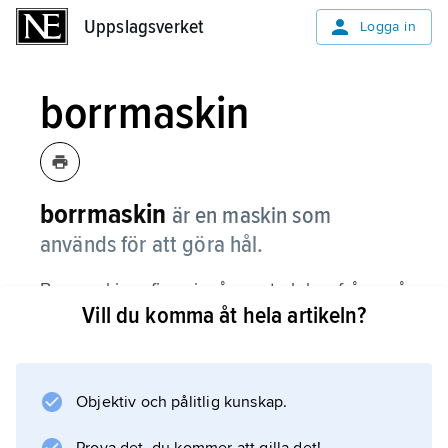
Uppslagsverket
Uppslagsverket
Logga in
borrmaskin
borrmaskin
är en maskin som
används för att göra hål.
Borrmaskiner finns i många storlekar, från små
Vill du komma åt hela artikeln?
handhållna verktyg till väldiga maskiner för att
göra tunnlar med.
Objektiv och pålitlig kunskap.
Information om artikeln