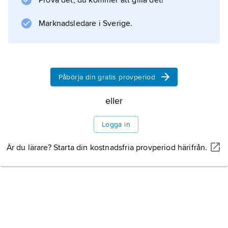
Prova det, du kommer att gilla det!
Marknadsledare i Sverige.
Påbörja din gratis provperiod
eller
Logga in
Är du lärare? Starta din kostnadsfria provperiod härifrån.