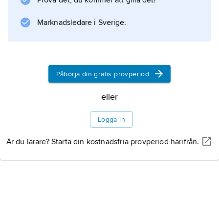
Prova det, du kommer att gilla det!
och där det främst bor serber. Dessutom finns
det ett särskilt distrikt som heter
Marknadsledare i Sverige.
Information om artikeln
Påbörja din gratis provperiod
eller
Logga in
Är du lärare? Starta din kostnadsfria provperiod härifrån.