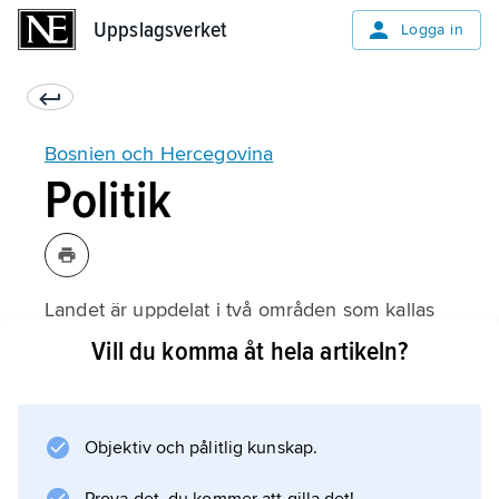
Uppslagsverket
Uppslagsverket
Logga in
Bosnien och Hercegovina
Politik
Landet är uppdelat i två områden som kallas
entiteter –
Vill du komma åt hela artikeln?
Federationen Bosnien och Hercegovina
(FBiH), där det främst bor bosniaker och
kroater, och
Objektiv och pålitlig kunskap.
Republika Srpska
(RS), som ligger i den nordliga delen av landet