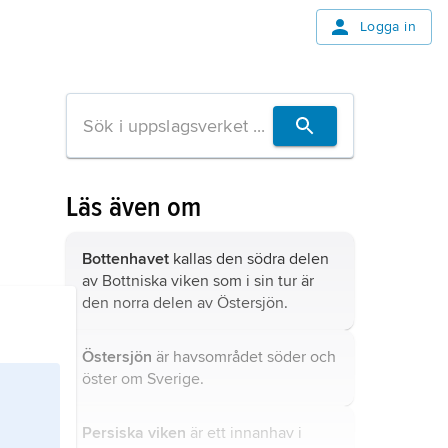
Logga in
Läs även om
Bottenhavet
kallas den södra delen
av Bottniska viken som i sin tur är
den norra delen av Östersjön.
Östersjön
är havsområdet söder och
öster om Sverige.
Persiska viken
är ett innanhav i