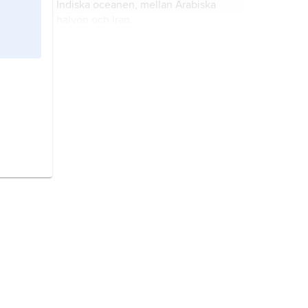
Indiska oceanen, mellan Arabiska
halvön och Iran.
Finska viken
kallas den del av
Östersjön som ligger mellan Finland
och Estland.