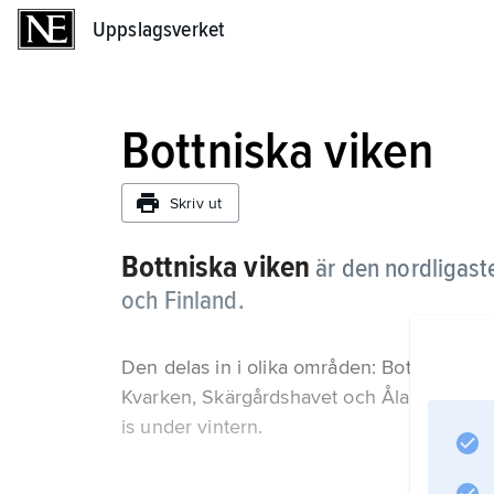
Uppslagsverket
Uppslagsverket
Bottniska viken
Skriv ut
Bottniska viken
är den nordligast
och Finland.
Den delas in i olika områden: Bottenviken 
Kvarken, Skärgårdshavet och Ålands hav. De
is under vintern.