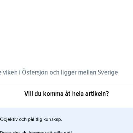
e viken i Östersjön och ligger mellan Sverige
Vill du komma åt hela artikeln?
längst i norr, Norra Kvarken, Bottenhavet, Södra
 norra delarna brukar frysa till och vara täckta av
Objektiv och pålitlig kunskap.