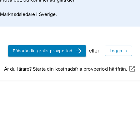
Prova det, du kommer att gilla det!
Marknadsledare i Sverige.
eller
Påbörja din gratis provperiod
Logga in
Är du lärare? Starta din kostnadsfria provperiod härifrån.