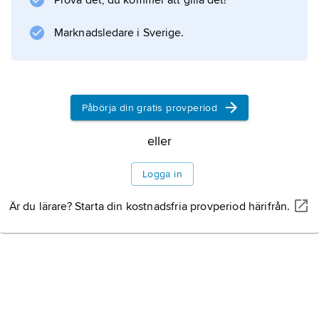
Prova det, du kommer att gilla det!
biobränslen måste torkas.
Marknadsledare i Sverige.
Information om artikeln
Påbörja din gratis provperiod
eller
Logga in
Är du lärare? Starta din kostnadsfria provperiod härifrån.