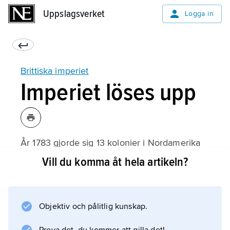
Uppslagsverket
Uppslagsverket
Logga in
Brittiska imperiet
Imperiet löses upp
År 1783 gjorde sig 13 kolonier i Nordamerika
fria och bildade USA. Från slutet av 1800-talet
Vill du komma åt hela artikeln?
fick allt fler brittiska kolonier styra sig själva,
och efter andra världskriget blev de flesta
självständiga. I dag är
Objektiv och pålitlig kunskap.
Gibraltar
i södra Europa och några små öar långt från