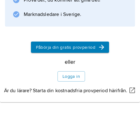
Prova det, du kommer att gilla det!
Europa det enda som finns kvar
Marknadsledare i Sverige.
Information om artikeln
Påbörja din gratis provperiod
eller
Logga in
Är du lärare? Starta din kostnadsfria provperiod härifrån.