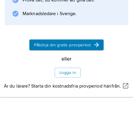
Prova det, du kommer att gilla det!
Information om artikeln
Marknadsledare i Sverige.
Påbörja din gratis provperiod
eller
Logga in
Är du lärare? Starta din kostnadsfria provperiod härifrån.