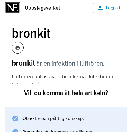
Uppslagsverket
Uppslagsverket
Logga in
bronkit
bronkit
är en infektion i luftrören.
Luftrören kallas även bronkerna. Infektionen
kallas också
Vill du komma åt hela artikeln?
luftrörskatarr
. Luftrören är det grenverk av rör som leder
andningsluften ner i lungorna.
Objektiv och pålitlig kunskap.