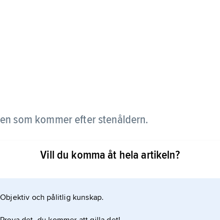
iden som kommer efter stenåldern.
erka verktyg, vapen, smycken och annat av brons.
Vill du komma åt hela artikeln?
 metaller, oftast tenn. Men fortfarande använde
kap.
Objektiv och pålitlig kunskap.