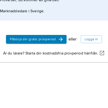
Prova det, du kommer att gilla det!
Marknadsledare i Sverige.
eller
Påbörja din gratis provperiod
Logga in
Är du lärare? Starta din kostnadsfria provperiod härifrån.