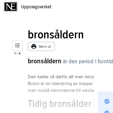
Uppslagsverket
Uppslagsverket
bronsåldern
Skriv ut
1
/
4
bronsåldern
är den period i fornt
Den kallas så därför att man började tillv
Brons är en blandning av koppar och andra
man också stenmaterial till vardagliga reds
Tidig bronsålder