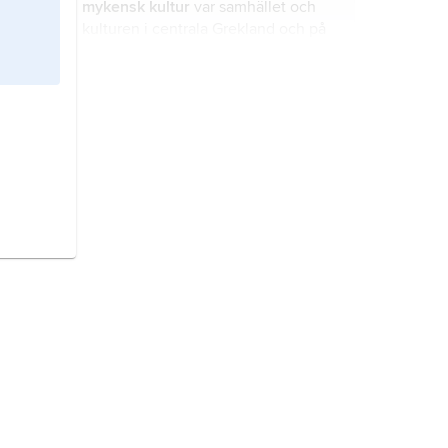
mykensk kultur
var samhället och
kulturen i centrala Grekland och på
halvön Peloponnesos under sen
bronsålder, cirka 1550 till 1050 före
Kristus.
Ales stenar
är Sveriges största
skeppssättning och ligger i
Kåseberga i sydöstra Skåne.