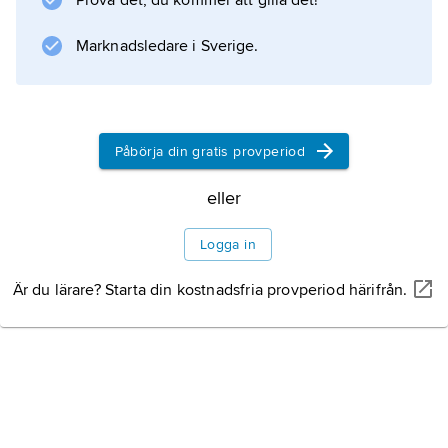
Prova det, du kommer att gilla det!
vid fester och
Marknadsledare i Sverige.
Information om artikeln
Påbörja din gratis provperiod
eller
Logga in
Är du lärare? Starta din kostnadsfria provperiod härifrån.