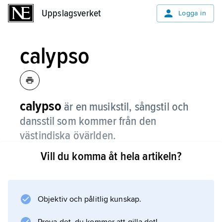
Uppslagsverket
Uppslagsverket
Logga in
calypso
calypso
är en musikstil, sångstil och
dansstil som kommer från den
västindiska övärlden.
Vill du komma åt hela artikeln?
Den började utvecklas under slutet av 1800-
talet, särskilt på ön Trinidad.
Objektiv och pålitlig kunskap.