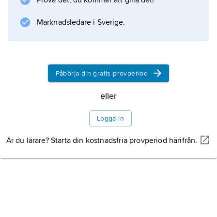
Information om artikeln
Prova det, du kommer att gilla det!
Marknadsledare i Sverige.
Påbörja din gratis provperiod
eller
Logga in
Är du lärare? Starta din kostnadsfria provperiod härifrån.