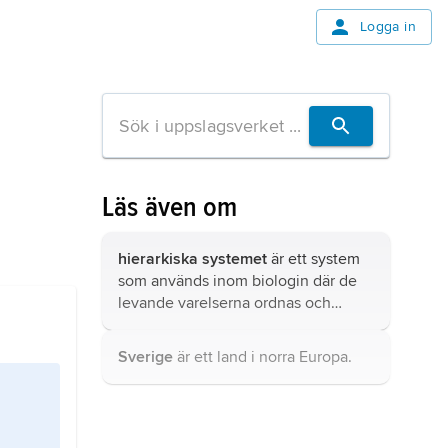
Logga in
Läs även om
hierarkiska systemet
är ett system
som används inom biologin där de
levande varelserna ordnas och
namnges efter hur de är släkt med
varandra.
Sverige
är ett land i norra Europa.