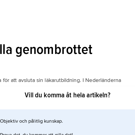
ella genombrottet
för att avsluta sin läkarutbildning. I Nederländerna
han utgav sitt viktigaste vetenskapliga verk,
Vill du komma åt hela artikeln?
djur- och mineralriket på ett vetenskapligt ordnat sätt,
Objektiv och pålitlig kunskap.