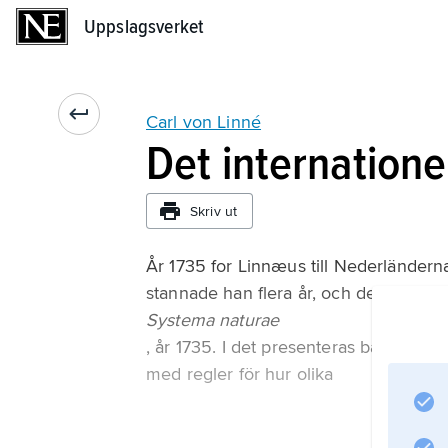
Uppslagsverket
Uppslagsverket
Carl von Linné
Det internation
Skriv ut
År 1735 for Linnæus till Nederländerna 
stannade han flera år, och det var där 
Systema naturae
, år 1735. I det presenteras både växt- 
med regler för hur olika