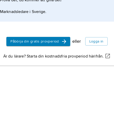
Prova det, du kommer att gilla det!
Marknadsledare i Sverige.
eller
Påbörja din gratis provperiod
Logga in
Är du lärare? Starta din kostnadsfria provperiod härifrån.