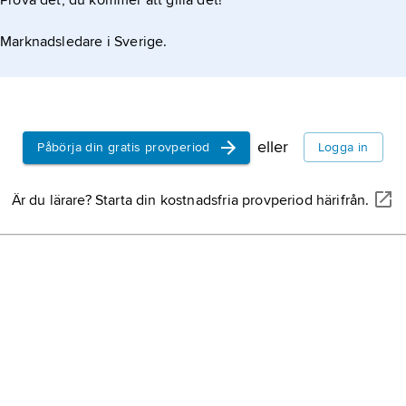
Prova det, du kommer att gilla det!
dju
viol
Marknadsledare i Sverige.
viol
strå
på f
str
eller
Påbörja din gratis provperiod
Logga in
mus
man
Är du lärare? Starta din kostnadsfria provperiod härifrån.