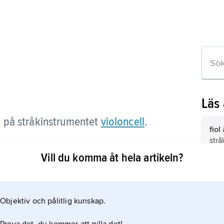
Läs
n på stråkinstrumentet
violoncell
.
fiol
str
Vill du komma åt hela artikeln?
basf
str
eln
Objektiv och pålitlig kunskap.
viol
strå