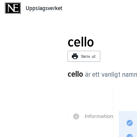
Uppslagsverket
Uppslagsverket
cello
Skriv ut
cello
är ett vanligt nam
Information om artik