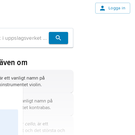
Logga in
 även om
är ett vanligt namn på
åkinstrumentet
violin
.
iol
är ett vanligt namn på
åkinstrumentet
kontrabas
.
oncell,
eller
cello
, är ett
kinstrument och det största och