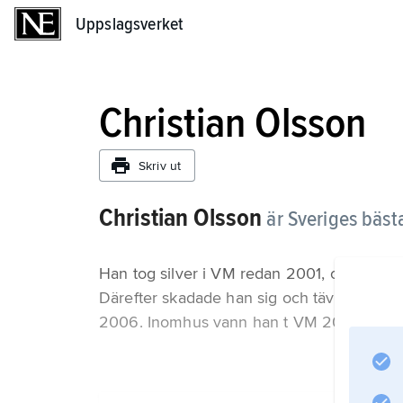
Uppslagsverket
Uppslagsverket
Christian Olsson
Skriv ut
Christian Olsson
är Sveriges bäs
Han tog silver i VM redan 2001, och se
Därefter skadade han sig och tävlade inte p
2006. Inomhus vann han t VM 2003 och 