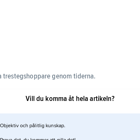
ta trestegshoppare genom tiderna.
dan vann han EM 2002, VM 2003 och OS 2004.
Vill du komma åt hela artikeln?
å nästan två år. Trots det tog han guld igen i EM
2004 och EM 2002. I Golden
Objektiv och pålitlig kunskap.