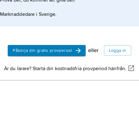
Prova det, du kommer att gilla det!
Marknadsledare i Sverige.
eller
Påbörja din gratis provperiod
Logga in
Är du lärare? Starta din kostnadsfria provperiod härifrån.