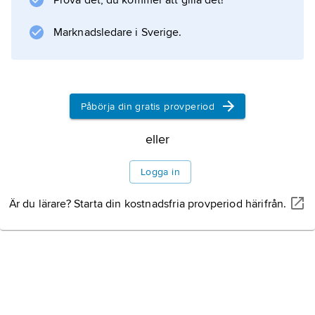
Prova det, du kommer att gilla det!
v
och mäta i grader (°).
Marknadsledare i Sverige.
Information om artikeln
Påbörja din gratis provperiod
eller
Logga in
Är du lärare? Starta din kostnadsfria provperiod härifrån.