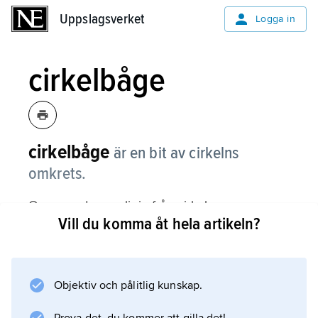
Uppslagsverket
Uppslagsverket
Logga in
cirkelbåge
cirkelbåge
är en bit av cirkelns
omkrets.
Om man drar en linje från cirkelns
Vill du komma åt hela artikeln?
medelpunkt till cirkelbågens startpunkt så är
den lika med cirkelns radie. En likadan radie
drar man till cirkelbågens slutpunkt. Då får
man en vinkel mellan de båda radierna. Den
Objektiv och pålitlig kunskap.
kan man kalla