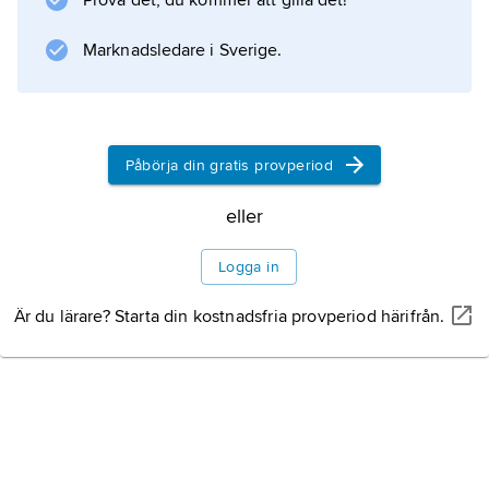
Prova det, du kommer att gilla det!
cirkusbyggnader, men oftast används stora
tält. En cirkus reser ofta från plats till plats.
Marknadsledare i Sverige.
Den slår upp sitt stora föreställningstält, och
bakom det finns mindre tält för djuren
Påbörja din gratis provperiod
Information om artikeln
eller
Logga in
Är du lärare? Starta din kostnadsfria provperiod härifrån.