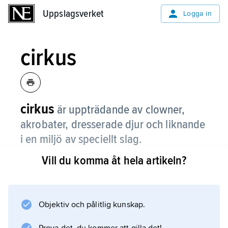
Uppslagsverket
Uppslagsverket
Logga in
cirkus
cirkus
är uppträdande av clowner,
akrobater, dresserade djur och liknande
i en miljö av speciellt slag.
Vill du komma åt hela artikeln?
Cirkusföreställningen framförs vanligen i en
rund arena som kallas
manege
[uttalas maneʹsj]. Publiken sitter på läktare
Objektiv och pålitlig kunskap.
runtom manegen. Det finns fasta