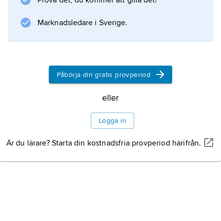
Prova det, du kommer att gilla det!
Information om artikeln
Marknadsledare i Sverige.
Påbörja din gratis provperiod
eller
Logga in
Är du lärare? Starta din kostnadsfria provperiod härifrån.