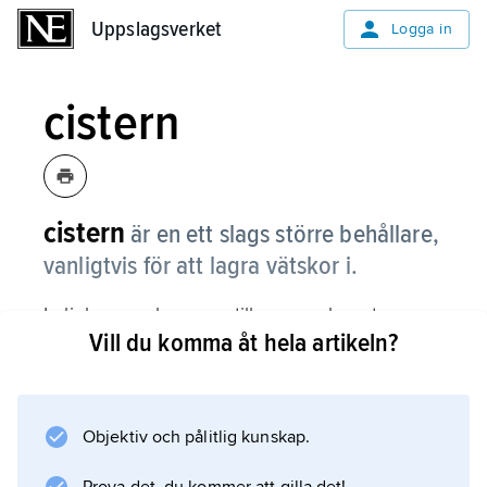
Uppslagsverket
Uppslagsverket
Logga in
cistern
cistern
är en ett slags större behållare,
vanligtvis för att lagra vätskor i.
I oljehamnar kan man till exempel se stora
Vill du komma åt hela artikeln?
runda byggnader. De kallas
oljecisterner
.
Objektiv och pålitlig kunskap.