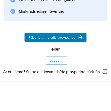
Prova det, du kommer att gilla det!
med flera våningsplan och med flera
källargångar under arenan.
Marknadsledare i Sverige.
Information om artikeln
Påbörja din gratis provperiod
eller
Logga in
Är du lärare? Starta din kostnadsfria provperiod härifrån.