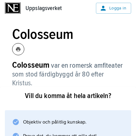
Uppslagsverket
Uppslagsverket
Logga in
Colosseum
Colosseum
var en romersk amfiteater
som stod färdigbyggd år 80 efter
Kristus.
Vill du komma åt hela artikeln?
Colosseum var den största amfiteatern i Rom.
Där uppfördes en mängd olika festspel,
gladiatorstrider och vagnskapplöpningar.
Underhållningen var mycket uppskattad av de
Objektiv och pålitlig kunskap.
romerska medborgarna. Det var en stor arena