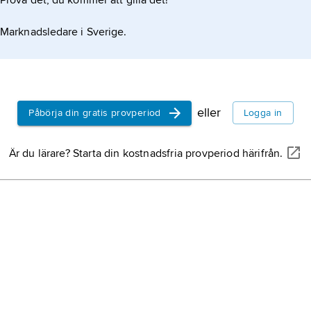
Prova det, du kommer att gilla det!
Marknadsledare i Sverige.
eller
Påbörja din gratis provperiod
Logga in
Är du lärare? Starta din kostnadsfria provperiod härifrån.