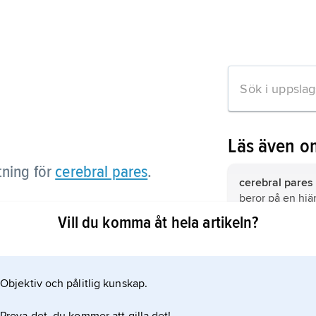
Läs även o
tning för
cerebral pares
.
cerebral pares
beror på en hj
ett barn på fost
Vill du komma åt hela artikeln?
eller när barnet
till tre år.
 om artikeln
Objektiv och pålitlig kunskap.