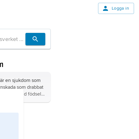
Logga in
m
är en sjukdom som
ärnskada som drabbat
erstadiet, vid födseln
 är mycket litet, upp