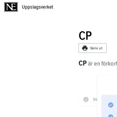
Uppslagsverket
Uppslagsverket
CP
Skriv ut
CP
är en förkor
Information