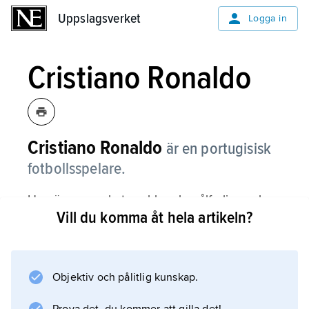
Uppslagsverket
Uppslagsverket
Logga in
Cristiano Ronaldo
Cristiano Ronaldo
är en portugisisk
fotbollsspelare.
Han är en mycket snabb och målfarlig spelare
Vill du komma åt hela artikeln?
som kan spela som både mittfältare och
forward. Han slog igenom i Manchester
United och spelade 2009–2018 för Real
Madrid med vilka han vann Champions
Objektiv och pålitlig kunskap.
League 2008, 2014, 2016, 2017 och 2018.