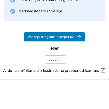
Prova det, du kommer att gilla det!
Åren 2018 till 2021 spelade han för Juventus i
Italien.
Marknadsledare i Sverige.
Information om artikeln
Påbörja din gratis provperiod
eller
Logga in
Är du lärare? Starta din kostnadsfria provperiod härifrån.