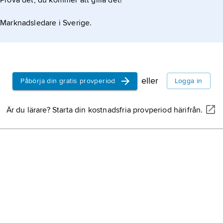
Prova det, du kommer att gilla det!
Marknadsledare i Sverige.
eller
Påbörja din gratis provperiod
Logga in
Är du lärare? Starta din kostnadsfria provperiod härifrån.