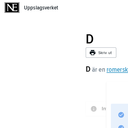
Uppslagsverket
Uppslagsverket
D
Skriv ut
D
är en
romersk 
Information