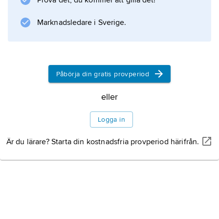
Prova det, du kommer att gilla det!
Marknadsledare i Sverige.
Påbörja din gratis provperiod
eller
Logga in
Är du lärare? Starta din kostnadsfria provperiod härifrån.