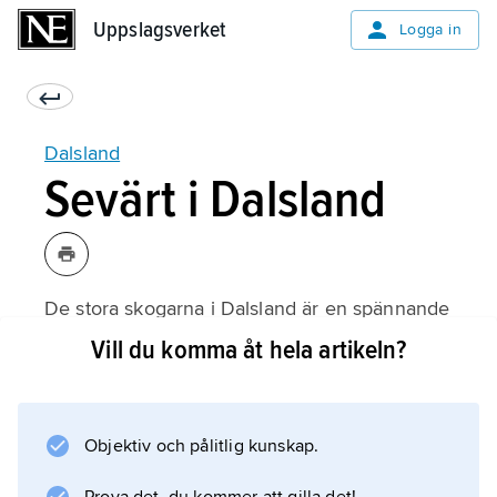
Uppslagsverket
Uppslagsverket
Logga in
Dalsland
Sevärt i Dalsland
De stora skogarna i Dalsland är en spännande
vildmark att besöka. Det var här som stora
Vill du komma åt hela artikeln?
delar av filmen
Ronja Rövardotter
spelades in. Turister tycker om att paddla
Objektiv och pålitlig kunskap.
kanot på de många sjöarna och vattendragen.
Om man vill kan man paddla ända till Norge.