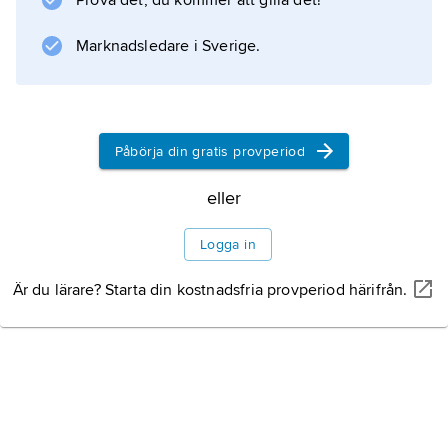
Prova det, du kommer att gilla det!
Marknadsledare i Sverige.
Information om artikeln
Påbörja din gratis provperiod
eller
Logga in
Är du lärare? Starta din kostnadsfria provperiod härifrån.