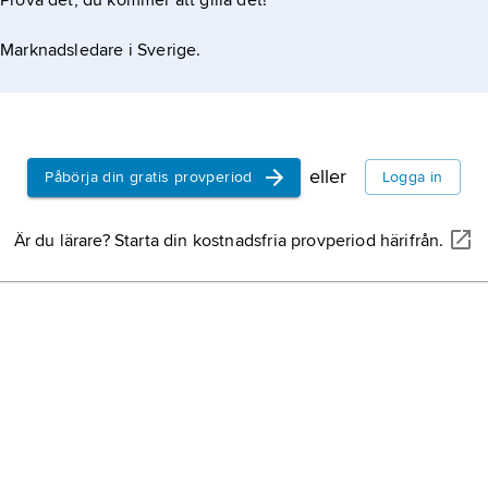
Prova det, du kommer att gilla det!
Marknadsledare i Sverige.
eller
Påbörja din gratis provperiod
Logga in
Är du lärare? Starta din kostnadsfria provperiod härifrån.