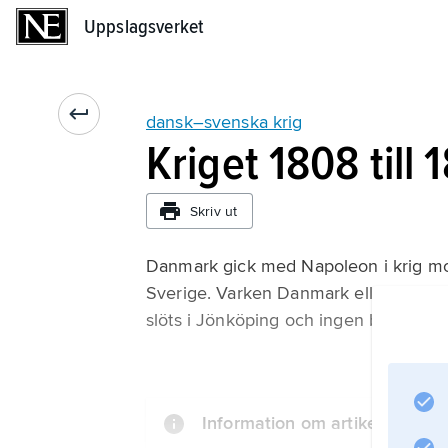
Uppslagsverket
Uppslagsverket
dansk–svenska krig
Kriget 1808 till 
Skriv ut
Danmark gick med Napoleon i krig mot
Sverige. Varken Danmark eller Sverige
slöts i Jönköping och ingen behövde 
Information om artikeln