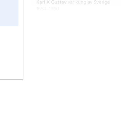
Karl X Gustav
var kung av Sverige
1654–1660.
tåget över Bält
kallas den marsch
som de svenska trupperna gjorde
över isen i sunden i Danmark i
januari och februari 1658.
nordiska sjuårskriget
var ett krig
mellan Danmark och Sverige som
började 1563 och slutade 1570.
stora nordiska kriget
var ett stort
krig i början av 1700-talet mellan
Sverige och flera andra länder.
stormaktstiden
kallas en period i
Sveriges historia, framför allt på
1600-talet, när Sverige var ett
betydande rike i Europa.