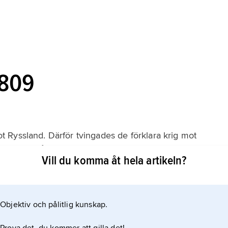
1809
 Ryssland. Därför tvingades de förklara krig mot
 gjorde några militära handlingar mot varandra. Freden
Vill du komma åt hela artikeln?
ge bort några landområden.
Objektiv och pålitlig kunskap.