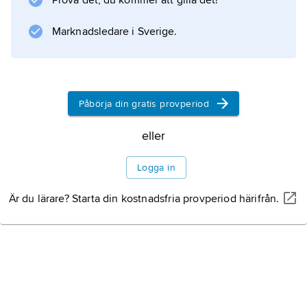
Prova det, du kommer att gilla det!
Marknadsledare i Sverige.
Information om artikeln
Påbörja din gratis provperiod
eller
Logga in
Är du lärare? Starta din kostnadsfria provperiod härifrån.