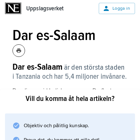
Uppslagsverket
Uppslagsverket
Logga in
Dar es-Salaam
Dar es-Salaam
är den största staden
i Tanzania och har 5,4 miljoner invånare.
Den ligger vid Indiska oceanen. De flesta
Vill du komma åt hela artikeln?
husen är låga, och det finns bara ett fåtal
skyskrapor. Många av landets industrier ligger
i Dar es-Salaam, och från hamnen
transporterar fartyg bomull och kaffe till olika
Objektiv och pålitlig kunskap.
delar av världen.